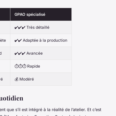
GPAO spécialisé
✔️✔️✔️ Très détaillé
ète
✔️✔️ Adaptée à la production
d
✔️✔️✔️ Avancée
⏱️⏱️⏱️ Rapide
vé
💰 Modéré
quotidien
que s’il est intégré à la réalité de l’atelier. Et c’est