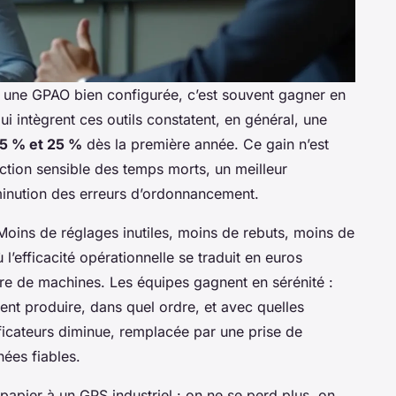
à une GPAO bien configurée, c’est souvent gagner en
qui intègrent ces outils constatent, en général, une
15 % et 25 %
dès la première année. Ce gain n’est
uction sensible des temps morts, un meilleur
inution des erreurs d’ordonnancement.
Moins de réglages inutiles, moins de rebuts, moins de
 l’efficacité opérationnelle se traduit en euros
ire de machines. Les équipes gagnent en sérénité :
ent produire, dans quel ordre, et avec quelles
ficateurs diminue, remplacée par une prise de
ées fiables.
apier à un GPS industriel : on ne se perd plus, on