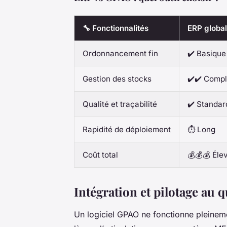
🔧 Fonctionnalités
ERP global
Ordonnancement fin
✔️ Basique
Gestion des stocks
✔️✔️ Compl
Qualité et traçabilité
✔️ Standar
Rapidité de déploiement
⏱️ Long
Coût total
💰💰💰 Éle
Intégration et pilotage au 
Un logiciel GPAO ne fonctionne pleinement 