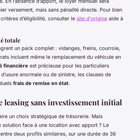
e. En l’absence d’apport, le loyer mensuel sera
er versement, mais sans pénalité directe. Pour bien
itères d’éligibilité, consulter le
site d'origine
aide à
é totale
grent un pack complet : vidanges, freins, courroie,
rats incluent même le remplacement du véhicule en
té financière
est précieuse pour les particuliers
s d’usure anormale ou de sinistre, les clauses de
ntuels
frais de remise en état
.
 leasing sans investissement initial
ire un choix stratégique de trésorerie. Mais
solution face à une location avec apport ? Le
 entre deux profils similaires, sur une durée de 36