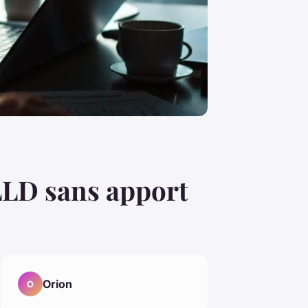
LLD sans apport
Orion
O