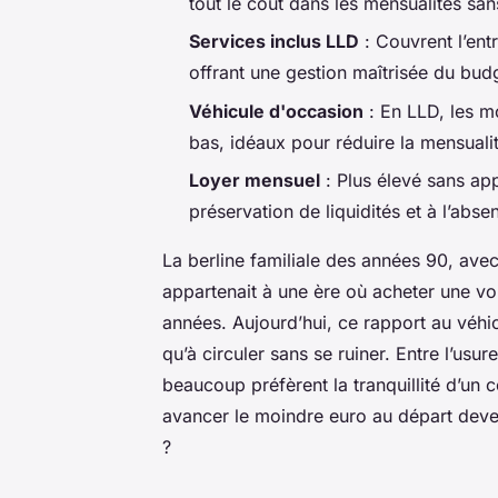
tout le coût dans les mensualités san
Services inclus LLD
: Couvrent l’ent
offrant une gestion maîtrisée du bud
Véhicule d'occasion
: En LLD, les m
bas, idéaux pour réduire la mensuali
Loyer mensuel
: Plus élevé sans appo
préservation de liquidités et à l’abs
La berline familiale des années 90, ave
appartenait à une ère où acheter une voi
années. Aujourd’hui, ce rapport au véhi
qu’à circuler sans se ruiner. Entre l’usu
beaucoup préfèrent la tranquillité d’un c
avancer le moindre euro au départ deven
?